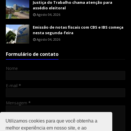
Justiça do Trabalho chama atenção para
assédio eleitoral
Agosto 04, 2026
Emissão de notas fiscais com CBS e IBS começa
nesta segunda-feira
Agosto 04, 2026
Formulário de contato
Nome
E-mail
*
Mensagem
*
Utilizamos cookies para que você obtenha a
melhor experiência em nosso site, e ao