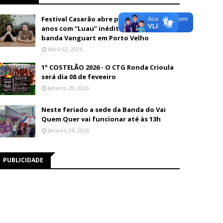
Festival Casarão abre programação de 26
anos com “Luau” inédito e show da
banda Vanguart em Porto Velho
Abril 02, 2026
1º COSTELÃO 2026 - O CTG Ronda Crioula
será dia 08 de feveeiro
Janeiro 28, 2026
Neste feriado a sede da Banda do Vai
Quem Quer vai funcionar até às 13h
Janeiro 24, 2026
PUBLICIDADE