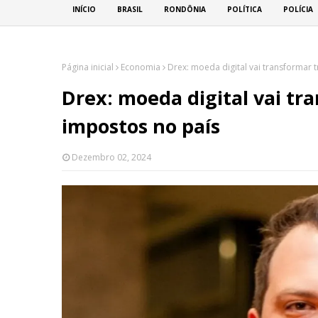
INÍCIO
BRASIL
RONDÔNIA
POLÍTICA
POLÍCIA
Página inicial
Economia
Drex: moeda digital vai transformar 
Drex: moeda digital vai tr
impostos no país
Dezembro 02, 2024