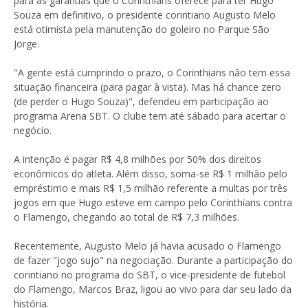
para as garantias que o Corinthians oferece para ter Hugo
Souza em definitivo, o presidente corintiano Augusto Melo
está otimista pela manutenção do goleiro no Parque São
Jorge.
"A gente está cumprindo o prazo, o Corinthians não tem essa
situação financeira (para pagar à vista). Mas há chance zero
(de perder o Hugo Souza)", defendeu em participação ao
programa Arena SBT. O clube tem até sábado para acertar o
negócio.
A intenção é pagar R$ 4,8 milhões por 50% dos direitos
econômicos do atleta. Além disso, soma-se R$ 1 milhão pelo
empréstimo e mais R$ 1,5 milhão referente a multas por três
jogos em que Hugo esteve em campo pelo Corinthians contra
o Flamengo, chegando ao total de R$ 7,3 milhões.
Recentemente, Augusto Melo já havia acusado o Flamengo
de fazer "jogo sujo" na negociação. Durante a participação do
corintiano no programa do SBT, o vice-presidente de futebol
do Flamengo, Marcos Braz, ligou ao vivo para dar seu lado da
história.