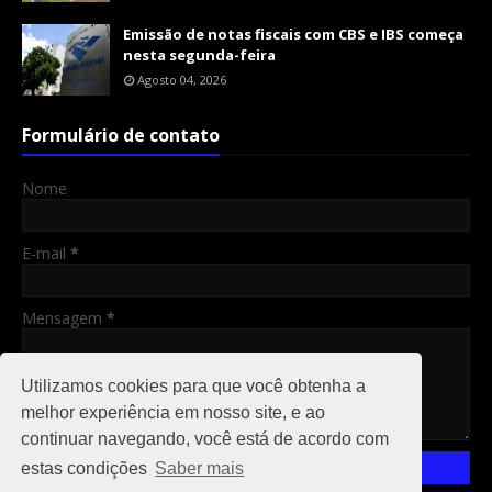
Emissão de notas fiscais com CBS e IBS começa
nesta segunda-feira
Agosto 04, 2026
Formulário de contato
Nome
E-mail
*
Mensagem
*
Utilizamos cookies para que você obtenha a
melhor experiência em nosso site, e ao
continuar navegando, você está de acordo com
estas condições
Saber mais