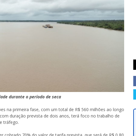
dade durante o período de seca
hões na primeira fase, com um total de R$ 560 milhões ao longo
com duração prevista de dois anos, terá foco no trabalho de
 tráfego.
r cobrado 70% do valor de tarifa prevista, que será de R$ 0,80