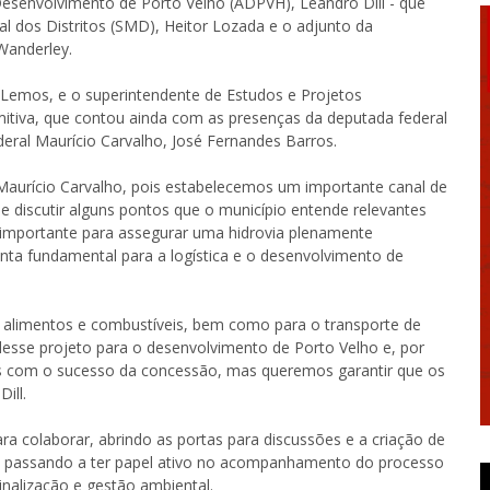
Desenvolvimento de Porto Velho (ADPVH), Leandro Dill - que
al dos Distritos (SMD), Heitor Lozada e o adjunto da
Wanderley.
e Lemos, e o superintendente de Estudos e Projetos
mitiva, que contou ainda com as presenças da deputada federal
deral Maurício Carvalho, José Fernandes Barros.
aurício Carvalho, pois estabelecemos um importante canal de
 discutir alguns pontos que o município entende relevantes
 importante para assegurar uma hidrovia plenamente
ta fundamental para a logística e o desenvolvimento de
 alimentos e combustíveis, bem como para o transporte de
esse projeto para o desenvolvimento de Porto Velho e, por
s com o sucesso da concessão, mas queremos garantir que os
ill.
a colaborar, abrindo as portas para discussões e a criação de
ra passando a ter papel ativo no acompanhamento do processo
nalização e gestão ambiental.