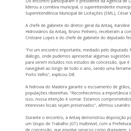
Do encontro participaram o presidente da Agência de 
liderou a comitiva municipal, o superintendente municip
Superintendência Municipal de Licitações (SML), César 
A chefe de gabinete do diretor-geral da Antaq, Karolin
Hidroviários da Antaq, Bruno Pinheiro, receberam a co
Cristiane Lopes e do chefe de gabinete do deputado fe
“Foi um encontro importante, mediado pelo deputado M
diálogo, onde pudemos apresentar algumas sugestões e
para serem incluídos nos estudos de concessão, que é
navegável ao longo de todo o ano, sendo uma ferramen
Porto Velho”, explicou Dill.
A hidrovia do Madeira garante o escoamento de grãos,
populações ribeirinhas. “Reconhecemos a importância d
isso, nossa intenção é somar. Estamos comprometido
interesses locais sejam preservados", afirmou Leandro D
Durante o encontro, a Antaq demonstrou disposição par
um Grupo de Trabalho (GT) multinível, com a Prefeitu
de concessão, que envolve serviços como dragagem, si