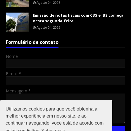
Agosto 04, 2026
Emissão de notas fiscais com CBS e IBS começa
nesta segunda-feira
Agosto 04, 2026
Formulário de contato
Nome
E-mail
*
Mensagem
*
Utilizamos cookies para que você obtenha a
melhor experiência em nosso site, e ao
continuar navegando, você está de acordo com
estas condições
Saber mais