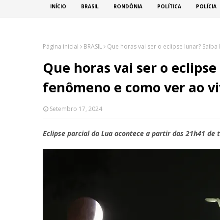
INÍCIO
BRASIL
RONDÔNIA
POLÍTICA
POLÍCIA
Página inicial
BRASIL
Que horas vai ser o eclipse lunar? Saib
Que horas vai ser o eclipse
fenômeno e como ver ao v
Setembro 17, 2024
Eclipse parcial da Lua acontece a partir das 21h41 de