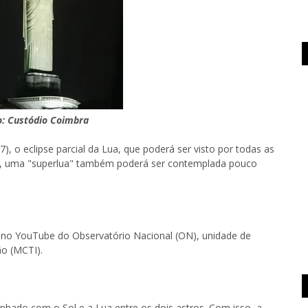
o: Custódio Coimbra
7), o eclipse parcial da Lua, que poderá ser visto por todas as
no, uma "superlua" também poderá ser contemplada pouco
l no YouTube do Observatório Nacional (ON), unidade de
ão (MCTI).
inhado com o Sol e a Lua entre os dois astros. Com isso, a