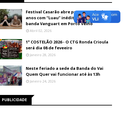
Festival Casarão abre programação de 26
anos com “Luau” inédito e show da
banda Vanguart em Porto Velho
Abril 02, 2026
1º COSTELÃO 2026 - O CTG Ronda Crioula
será dia 08 de feveeiro
Janeiro 28, 2026
Neste feriado a sede da Banda do Vai
Quem Quer vai funcionar até às 13h
Janeiro 24, 2026
PUBLICIDADE