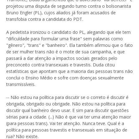
projetou uma disputa de segundo turno contra o bolsonarista
Bruno Engler (PL), cujos aliados já foram acusados de
transfobia contra a candidata do PDT.
A pedetista ironizou o candidato do PL, alegando que ele tem
"dificuldade para formular uma frase" sem palavras como
"gênero", "trans" e "banheiro". Ela também afirmou que o fato
de ser mulher trans não é o mote de sua campanha, e que
passará a dar atenção a impactos sociais gerados pelo
preconceito contra transexuais e travestis. Duda citou
estatísticas que apontam que a maioria das pessoas trans não
conclui o Ensino Médio e sofre com doenças sexualmente
transmissíveis.
-- Não estou na política para discutir se o correto é discutir é
obrigada, obrigado ou obrigade. Não estou na política para
discutir qual banheiro devo usar. E sim para discutir questões
sérias para a cidade. (...) Não é que vai ter uma atenção maior
(para pessoas trans). Vai ter atenção. Nunca teve. Qual é a
política para pessoas travestis e transexuais em situação de
rua? Não existe.