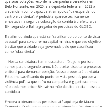
que suas votações recorde na campanha a vereadora em
Belo Horizonte, em 2020, e a deputada federal em 2022 a
credenciam como capaz de atrair apoios "da esquerda, do
centro e da direita". A pedetista aparece tecnicamente
empatada na segunda colocação da corrida à prefeitura de
BH, segundo o Rali, agregador de pesquisas do GLOBO.
Ela afirmou ainda que está se "sacrificando do ponto de vista
pessoal" para concorrer na capital mineira, e que seu objetivo
é evitar que a cidade seja governada pelo que classificou
como "ultra-direita"
-- Nossa candidatura tem musculatura, fôlego, e por isso
iremos para o segundo turno. Não aceitei disputar o processo
eleitoral para demarcar posição. Nossa proposta é de vitória.
Estou me sacrificando do ponto de vista pessoal, porque a
violência política que sofro na campanha é gigantesca, mas
não podemos deixar BH cair na mão da ultra-direita -- disse a
candidata.
Embora a liderança nas pesquisas até aqui seja de Mauro
Tramonte, Duda argumentou que o adversário "vai derreter" e