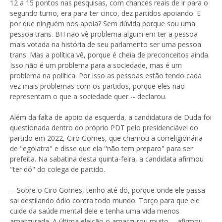
12 a 15 pontos nas pesquisas, com chances reais de ir para o
segundo turno, era para ter cinco, dez partidos apoiando. E
por que ninguém nos apoia? Sem dúvida porque sou uma
pessoa trans. BH não vê problema algum em ter a pessoa
mais votada na história de seu parlamento ser uma pessoa
trans. Mas a política vê, porque é cheia de preconceitos ainda.
Isso não é um problema para a sociedade, mas é um
problema na política. Por isso as pessoas estão tendo cada
vez mais problemas com os partidos, porque eles não
representam o que a sociedade quer -- declarou.
Além da falta de apoio da esquerda, a candidatura de Duda foi
questionada dentro do próprio PDT pelo presidenciável do
partido em 2022, Ciro Gomes, que chamou a correligionária
de "ególatra" e disse que ela "não tem preparo" para ser
prefeita. Na sabatina desta quinta-feira, a candidata afirmou
"ter dó" do colega de partido.
-- Sobre o Ciro Gomes, tenho até dó, porque onde ele passa
sai destilando ódio contra todo mundo. Torço para que ele
cuide da saúde mental dele e tenha uma vida menos
amargurada. A última eleição o amargurou muito -- afirmou.