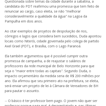
Questionada sobre temas da cidade durante a sabatina, a
candidata do PDT reafirmou uma promessa que tem feito de
renunciar ao cargo, caso eleita, se não "melhorar
consideravelmente a qualidade da água" na Lagoa da
Pampulha em dois anos.
Ao citar exemplos de projetos de despoluição de rios,
córregos e lagos que considera bem sucedidos, Duda apontou
locais como Niterói, cidade governada pelo colega de partido
Axel Grael (PDT), e Brasília, com o Lago Paranoá.
Ela também argumentou que é possível cumprir outra
promessa de campanha, a de reajustar o salários de
professores da rede municipal de Belo Horizonte para que
seja o "maior entre todas as capitais". Segundo Duda, o
impacto orçamentário da medida seria de R$ 200 milhões por
ano. Ela afirmou que seu primeiro ato na prefeitura, se eleita,
será enviar um projeto de lei à Câmara de Vereadores de BH
para pautar o assunto.
-- O básico é ter professor bem pago. O jovem não quer ser
professor porque paga mal, é desprestigiado e, nas últimas