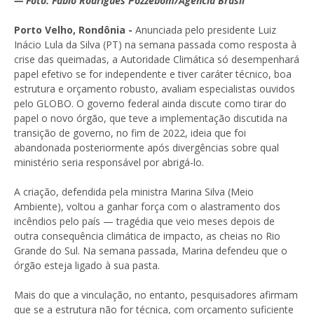
— Foto: Fabio Rodrigues Pozzebom/Agência Brasil
Porto Velho, Rondônia -
Anunciada pelo presidente Luiz
Inácio Lula da Silva (PT) na semana passada como resposta à
crise das queimadas, a Autoridade Climática só desempenhará
papel efetivo se for independente e tiver caráter técnico, boa
estrutura e orçamento robusto, avaliam especialistas ouvidos
pelo GLOBO. O governo federal ainda discute como tirar do
papel o novo órgão, que teve a implementação discutida na
transição de governo, no fim de 2022, ideia que foi
abandonada posteriormente após divergências sobre qual
ministério seria responsável por abrigá-lo.
A criação, defendida pela ministra Marina Silva (Meio
Ambiente), voltou a ganhar força com o alastramento dos
incêndios pelo país — tragédia que veio meses depois de
outra consequência climática de impacto, as cheias no Rio
Grande do Sul. Na semana passada, Marina defendeu que o
órgão esteja ligado à sua pasta.
Mais do que a vinculação, no entanto, pesquisadores afirmam
que se a estrutura não for técnica, com orçamento suficiente