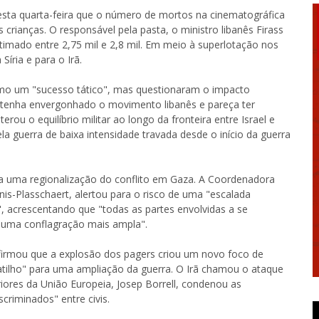
sta quarta-feira que o número de mortos na cinematográfica
 crianças. O responsável pela pasta, o ministro libanês Firass
stimado entre 2,75 mil e 2,8 mil. Em meio à superlotação nos
Síria e para o Irã.
como um "sucesso tático", mas questionaram o impacto
 tenha envergonhado o movimento libanês e pareça ter
ou o equilíbrio militar ao longo da fronteira entre Israel e
la guerra de baixa intensidade travada desde o início da guerra
 uma regionalização do conflito em Gaza. A Coordenadora
is-Plasschaert, alertou para o risco de uma "escalada
", acrescentando que "todas as partes envolvidas a se
r uma conflagração mais ampla".
afirmou que a explosão dos pagers criou um novo foco de
atilho" para uma ampliação da guerra. O Irã chamou o ataque
iores da União Europeia, Josep Borrell, condenou as
criminados" entre civis.