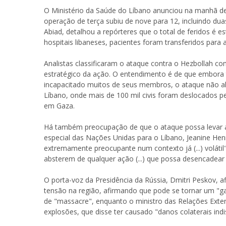
O Ministério da Saúde do Líbano anunciou na manhã de
operação de terça subiu de nove para 12, incluindo duas
Abiad, detalhou a repórteres que o total de feridos é e
hospitais libaneses, pacientes foram transferidos para a 
Analistas classificaram o ataque contra o Hezbollah 
estratégico da ação. O entendimento é de que embora
incapacitado muitos de seus membros, o ataque não alter
Líbano, onde mais de 100 mil civis foram deslocados pe
em Gaza.
Há também preocupação de que o ataque possa levar a
especial das Nações Unidas para o Líbano, Jeanine Henn
extremamente preocupante num contexto já (...) volátil
absterem de qualquer ação (...) que possa desencadea
O porta-voz da Presidência da Rússia, Dmitri Peskov, 
tensão na região, afirmando que pode se tornar um "g
de "massacre", enquanto o ministro das Relações Exter
explosões, que disse ter causado "danos colaterais indis