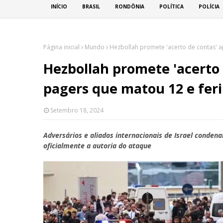
INÍCIO
BRASIL
RONDÔNIA
POLÍTICA
POLÍCIA
Página inicial
Mundo
Hezbollah promete 'acerto de contas' a
Hezbollah promete 'acerto 
pagers que matou 12 e feri
Setembro 18, 2024
Adversários e aliados internacionais de Israel conden
oficialmente a autoria do ataque