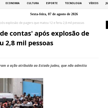
ECONOMIA
CULTURA
ESPORTE
TECNOLOGIA
VÍDEOS
J
Sexta-feira, 07 de agosto de 2026
pós explosão de pagers que matou 12 e feriu 2,8 mil pessoas
de contas' após explosão de
u 2,8 mil pessoas
aram a ação atribuída ao Estado judeu, que não admitiu