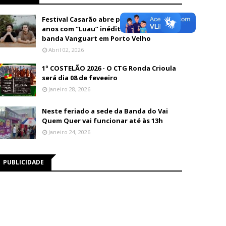
Festival Casarão abre programação de 26
anos com “Luau” inédito e show da
banda Vanguart em Porto Velho
Abril 02, 2026
1º COSTELÃO 2026 - O CTG Ronda Crioula
será dia 08 de feveeiro
Janeiro 28, 2026
Neste feriado a sede da Banda do Vai
Quem Quer vai funcionar até às 13h
Janeiro 24, 2026
PUBLICIDADE