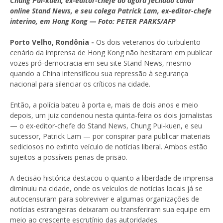
Chung Pui-kuen, ex-editor-chefe do agora fechado canal
online Stand News, e seu colega Patrick Lam, ex-editor-chefe
interino, em Hong Kong — Foto: PETER PARKS/AFP
Porto Velho, Rondônia -
Os dois veteranos do turbulento
cenário da imprensa de Hong Kong não hesitaram em publicar
vozes pró-democracia em seu site Stand News, mesmo
quando a China intensificou sua repressão à segurança
nacional para silenciar os críticos na cidade.
Então, a polícia bateu à porta e, mais de dois anos e meio
depois, um juiz condenou nesta quinta-feira os dois jornalistas
— o ex-editor-chefe do Stand News, Chung Pui-kuen, e seu
sucessor, Patrick Lam — por conspirar para publicar materiais
sediciosos no extinto veículo de notícias liberal. Ambos estão
sujeitos a possíveis penas de prisão.
A decisão histórica destacou o quanto a liberdade de imprensa
diminuiu na cidade, onde os veículos de notícias locais já se
autocensuram para sobreviver e algumas organizações de
notícias estrangeiras deixaram ou transferiram sua equipe em
meio ao crescente escrutínio das autoridades.