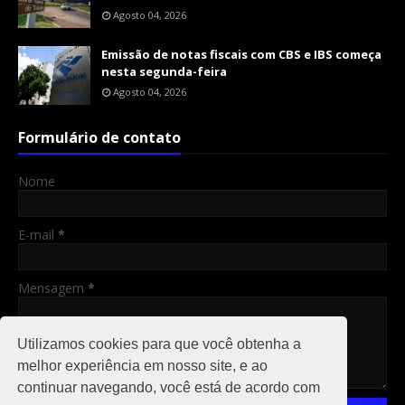
Agosto 04, 2026
Emissão de notas fiscais com CBS e IBS começa
nesta segunda-feira
Agosto 04, 2026
Formulário de contato
Nome
E-mail
*
Mensagem
*
Utilizamos cookies para que você obtenha a
melhor experiência em nosso site, e ao
continuar navegando, você está de acordo com