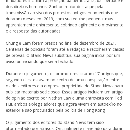
fundadores incluíam a proteção da democracia, da liberdade e
dos direitos humanos. Ganhou maior destaque pela
transmissão ao vivo dos protestos antigovernamentais que
duraram meses em 2019, com sua equipe pequena, mas
aparentemente onipresente, cobrindo agilmente o movimento
e a resposta das autoridades.
Chung e Lam foram presos no final de dezembro de 2021.
Centenas de policiais foram até a redação e recolheram caixas
de provas. O Stand News substituiu sua página inicial por um
aviso anunciando que seria fechado.
Durante o julgamento, os promotores citaram 17 artigos que,
segundo eles, estavam no centro de uma conspiração entre
os dois editores e a empresa proprietária do Stand News para
publicar materiais sediciosos. Esses artigos incluíam um artigo
de opinião escrito por Nathan Law e uma entrevista com Ted
Hui, ambos ex-legisladores que agora vivem em autoexílio no
exterior e são procurados pela polícia de Hong Kong.
O julgamento dos editores do Stand News tem sido
atormentado por atrasos. Originalmente planejado para durar