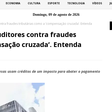
ECONOMIA
CULTURA
ESPORTE
TECNOLOGIA
VÍDEOS
J
Domingo, 09 de agosto de 2026
ontra fraudes tributárias como a ‘compensação cruzada’. Entenda
uditores contra fraudes
nsação cruzada’. Entenda
resas usam créditos de um imposto para abater o pagamento