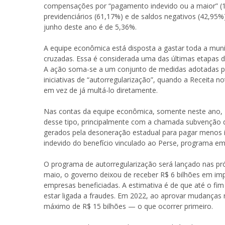
compensações por “pagamento indevido ou a maior” (19
previdenciários (61,17%) e de saldos negativos (42,95%
junho deste ano é de 5,36%.
A equipe econômica está disposta a gastar toda a mun
cruzadas. Essa é considerada uma das últimas etapas d
A ação soma-se a um conjunto de medidas adotadas pa
iniciativas de “autorregularização”, quando a Receita no
em vez de já multá-lo diretamente.
Nas contas da equipe econômica, somente neste ano, R
desse tipo, principalmente com a chamada subvenção 
gerados pela desoneração estadual para pagar menos imp
indevido do benefício vinculado ao Perse, programa em
O programa de autorregularização será lançado nas pr
maio, o governo deixou de receber R$ 6 bilhões em i
empresas beneficiadas. A estimativa é de que até o fi
estar ligada a fraudes. Em 2022, ao aprovar mudanças
máximo de R$ 15 bilhões — o que ocorrer primeiro.