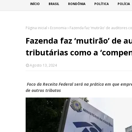
INÍCIO
BRASIL
RONDÔNIA
POLÍTICA
POLÍCIA
Página inicial
Economia
Fazenda faz ‘mutirão’ de auditores c
Fazenda faz ‘mutirão’ de a
tributárias como a ‘compe
Agosto 13, 2024
Foco da Receita Federal será na prática em que emp
de outros tributos