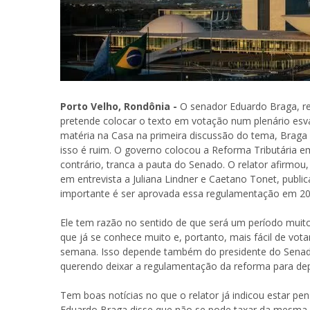
Porto Velho, Rondônia -
O senador Eduardo Braga, re
pretende colocar o texto em votação num plenário esvaz
matéria na Casa na primeira discussão do tema, Braga
isso é ruim. O governo colocou a Reforma Tributária e
contrário, tranca a pauta do Senado. O relator afirmou,
em entrevista a Juliana Lindner e Caetano Tonet, public
importante é ser aprovada essa regulamentação em 20
Ele tem razão no sentido de que será um período muit
que já se conhece muito e, portanto, mais fácil de vo
semana. Isso depende também do presidente do Senad
querendo deixar a regulamentação da reforma para dep
Tem boas notícias no que o relator já indicou estar p
Eduardo Braga disse que não se pode taxar da mesma fo