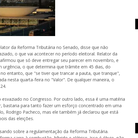
lator da Reforma Tributária no Senado, disse que não
iado, o que vai acontecer no período eleitoral. Relator da
 afirmou que só deve entregar seu parecer em novembro, e
m urgência, o que determina que trâmite em 45 dias, do
 no entanto, que "se tiver que trancar a pauta, que tranque",
ada nesta quarta-feira no "Valor". De qualquer maneira, o
24.
o esvaziado no Congresso. Por outro lado, essa é uma matéria
tar, bastaria para tanto fazer um esforço concentrado em uma
o, Rodrigo Pacheco, mas ele também já declarou que está
ois das eleições.
ensando sobre a regulamentação da Reforma Tributária.
rma carro à combustão, híbrido e elétrico. Isso é óbvio, não