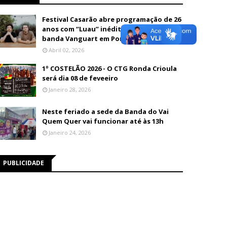
Festival Casarão abre programação de 26
anos com “Luau” inédito e show da
banda Vanguart em Porto Velho
Abril 02, 2026
1º COSTELÃO 2026 - O CTG Ronda Crioula
será dia 08 de feveeiro
Janeiro 28, 2026
Neste feriado a sede da Banda do Vai
Quem Quer vai funcionar até às 13h
Janeiro 24, 2026
PUBLICIDADE