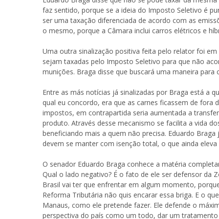
faz sentido, porque se a ideia do Imposto Seletivo é 
ser uma taxação diferenciada de acordo com as emissõ
o mesmo, porque a Câmara inclui carros elétricos e h
Uma outra sinalização positiva feita pelo relator foi em
sejam taxadas pelo Imposto Seletivo para que não ac
munições. Braga disse que buscará uma maneira para co
Entre as más notícias já sinalizadas por Braga está a 
qual eu concordo, era que as carnes ficassem de fora d
impostos, em contrapartida seria aumentada a transfer
produto. Através desse mecanismo se facilita a vida d
beneficiando mais a quem não precisa. Eduardo Braga j
devem se manter com isenção total, o que ainda eleva a
O senador Eduardo Braga conhece a matéria completam
Qual o lado negativo? É o fato de ele ser defensor d
Brasil vai ter que enfrentar em algum momento, porque 
Reforma Tributária não quis encarar essa briga. E o q
Manaus, como ele pretende fazer. Ele defende o máximo
perspectiva do país como um todo, dar um tratamento 