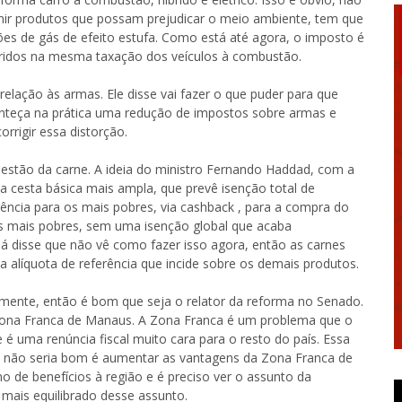
punir produtos que possam prejudicar o meio ambiente, tem que
es de gás de efeito estufa. Como está até agora, o imposto é
íbridos na mesma taxação dos veículos à combustão.
 relação às armas. Ele disse vai fazer o que puder para que
onteça na prática uma redução de impostos sobre armas e
rrigir essa distorção.
questão da carne. A ideia do ministro Fernando Haddad, com a
a cesta básica mais ampla, que prevê isenção total de
ência para os mais pobres, via cashback , para a compra do
os mais pobres, sem uma isenção global que acaba
á disse que não vê como fazer isso agora, então as carnes
 alíquota de referência que incide sobre os demais produtos.
ente, então é bom que seja o relator da reforma no Senado.
a Zona Franca de Manaus. A Zona Franca é um problema que o
é uma renúncia fiscal muito cara para o resto do país. Essa
ue não seria bom é aumentar as vantagens da Zona Franca de
 de benefícios à região e é preciso ver o assunto da
mais equilibrado desse assunto.