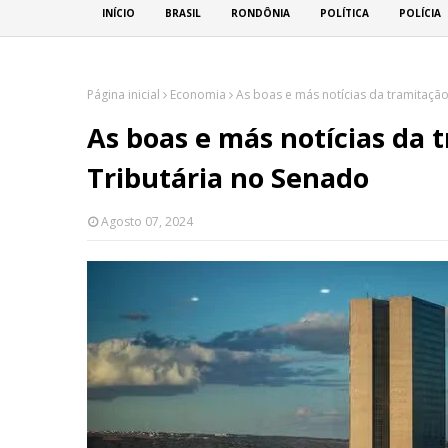
INÍCIO
BRASIL
RONDÔNIA
POLÍTICA
POLÍCIA
Página inicial
Economia
As boas e más notícias da tramitaçã
As boas e más notícias da
Tributária no Senado
Agosto 07, 2024