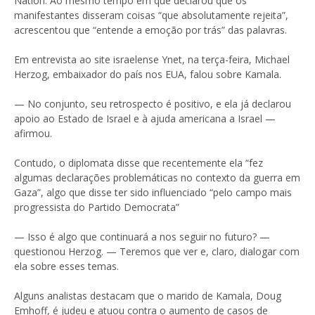
Nation. Ao mesmo tempo em que declarou que os
manifestantes disseram coisas “que absolutamente rejeita”,
acrescentou que “entende a emoção por trás” das palavras.
Em entrevista ao site israelense Ynet, na terça-feira, Michael
Herzog, embaixador do país nos EUA, falou sobre Kamala.
— No conjunto, seu retrospecto é positivo, e ela já declarou
apoio ao Estado de Israel e à ajuda americana a Israel —
afirmou.
Contudo, o diplomata disse que recentemente ela “fez
algumas declarações problemáticas no contexto da guerra em
Gaza”, algo que disse ter sido influenciado “pelo campo mais
progressista do Partido Democrata”
— Isso é algo que continuará a nos seguir no futuro? —
questionou Herzog. — Teremos que ver e, claro, dialogar com
ela sobre esses temas.
Alguns analistas destacam que o marido de Kamala, Doug
Emhoff, é judeu e atuou contra o aumento de casos de