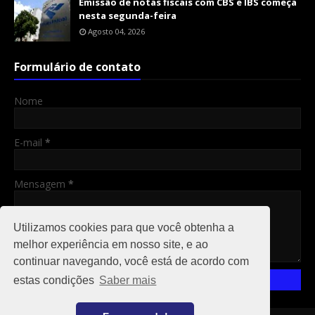
Emissão de notas fiscais com CBS e IBS começa
nesta segunda-feira
Agosto 04, 2026
Formulário de contato
Nome
E-mail
*
Mensagem
*
Utilizamos cookies para que você obtenha a
melhor experiência em nosso site, e ao
continuar navegando, você está de acordo com
estas condições
Saber mais