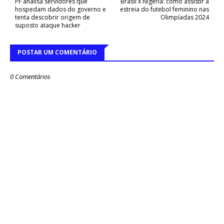
PF analisa servidores que
Brasil x Nigéria: como assistir à
hospedam dados do governo e
estreia do futebol feminino nas
tenta descobrir origem de
Olimpíadas 2024
suposto ataque hacker
POSTAR UM COMENTÁRIO
0 Comentários