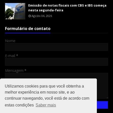
Emissão de notas fiscais com CBS e IBS começa
nesta segunda-feira
Agosto 04, 2026
Formulário de contato
Nome
E-mail
*
Mensagem
*
Utilizamos cookies para que você obtenha a
melhor experiência em nosso site, e ao
continuar navegando, você está de acordo com
estas condições
Saber mais