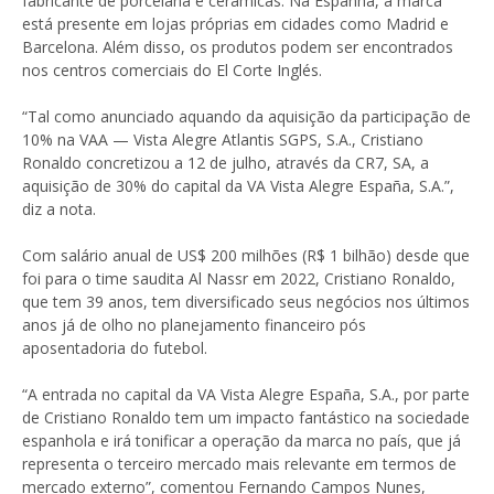
fabricante de porcelana e cerâmicas. Na Espanha, a marca
está presente em lojas próprias em cidades como Madrid e
Barcelona. Além disso, os produtos podem ser encontrados
nos centros comerciais do El Corte Inglés.
“Tal como anunciado aquando da aquisição da participação de
10% na VAA — Vista Alegre Atlantis SGPS, S.A., Cristiano
Ronaldo concretizou a 12 de julho, através da CR7, SA, a
aquisição de 30% do capital da VA Vista Alegre España, S.A.”,
diz a nota.
Com salário anual de US$ 200 milhões (R$ 1 bilhão) desde que
foi para o time saudita Al Nassr em 2022, Cristiano Ronaldo,
que tem 39 anos, tem diversificado seus negócios nos últimos
anos já de olho no planejamento financeiro pós
aposentadoria do futebol.
“A entrada no capital da VA Vista Alegre España, S.A., por parte
de Cristiano Ronaldo tem um impacto fantástico na sociedade
espanhola e irá tonificar a operação da marca no país, que já
representa o terceiro mercado mais relevante em termos de
mercado externo”, comentou Fernando Campos Nunes,