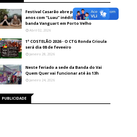
Festival Casarão abre programação de 26
anos com “Luau” inédito e show da
banda Vanguart em Porto Velho
Abril 02, 2026
1º COSTELÃO 2026 - O CTG Ronda Crioula
será dia 08 de feveeiro
Janeiro 28, 2026
Neste feriado a sede da Banda do Vai
Quem Quer vai funcionar até às 13h
Janeiro 24, 2026
PUBLICIDADE