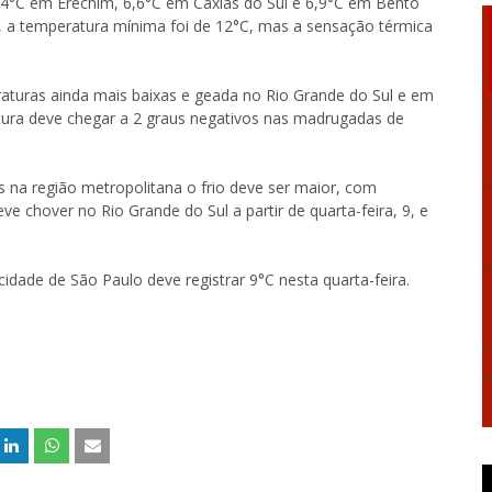
,4°C em Erechim, 6,6°C em Caxias do Sul e 6,9°C em Bento
, a temperatura mínima foi de 12°C, mas a sensação térmica
aturas ainda mais baixas e geada no Rio Grande do Sul e em
atura deve chegar a 2 graus negativos nas madrugadas de
 na região metropolitana o frio deve ser maior, com
 chover no Rio Grande do Sul a partir de quarta-feira, 9, e
dade de São Paulo deve registrar 9°C nesta quarta-feira.