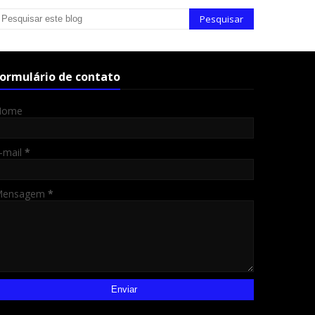
ormulário de contato
Nome
-mail
*
Mensagem
*