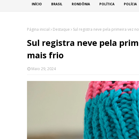
INÍCIO
BRASIL
RONDÔNIA
POLÍTICA
POLÍCIA
Página inicial
Destaque
Sul registra neve pela primeira vez no
Sul registra neve pela prim
mais frio
Maio 29, 2024