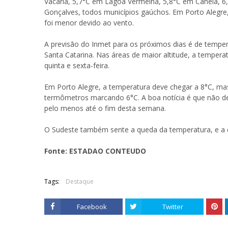
Vacaria, 5,7°C em Lagoa Vermelha, 5,8°C em Canela, 6
Gonçalves, todos municípios gaúchos. Em Porto Alegre
foi menor devido ao vento.
A previsão do Inmet para os próximos dias é de temper
Santa Catarina. Nas áreas de maior altitude, a temper
quinta e sexta-feira.
Em Porto Alegre, a temperatura deve chegar a 8°C, mas
termômetros marcando 6°C. A boa notícia é que não deve
pelo menos até o fim desta semana.
O Sudeste também sente a queda da temperatura, e a ci
Fonte: ESTADAO CONTEUDO
Tags:
Destaque
Facebook
Twitter