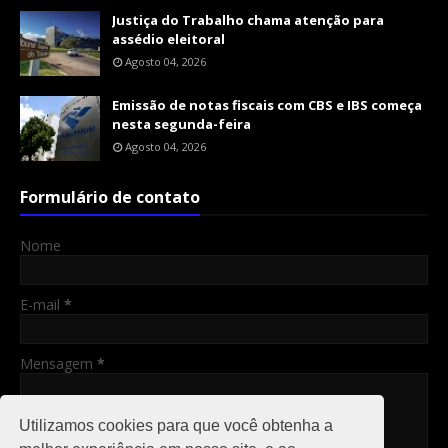
Justiça do Trabalho chama atenção para
assédio eleitoral
Agosto 04, 2026
Emissão de notas fiscais com CBS e IBS começa
nesta segunda-feira
Agosto 04, 2026
Formulário de contato
Nome
E-mail
*
Mensagem
*
Utilizamos cookies para que você obtenha a