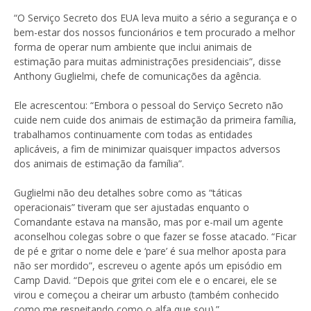
“O Serviço Secreto dos EUA leva muito a sério a segurança e o
bem-estar dos nossos funcionários e tem procurado a melhor
forma de operar num ambiente que inclui animais de
estimação para muitas administrações presidenciais”, disse
Anthony Guglielmi, chefe de comunicações da agência.
Ele acrescentou: “Embora o pessoal do Serviço Secreto não
cuide nem cuide dos animais de estimação da primeira família,
trabalhamos continuamente com todas as entidades
aplicáveis, a fim de minimizar quaisquer impactos adversos
dos animais de estimação da família”.
Guglielmi não deu detalhes sobre como as “táticas
operacionais” tiveram que ser ajustadas enquanto o
Comandante estava na mansão, mas por e-mail um agente
aconselhou colegas sobre o que fazer se fosse atacado. “Ficar
de pé e gritar o nome dele e ‘pare’ é sua melhor aposta para
não ser mordido”, escreveu o agente após um episódio em
Camp David. “Depois que gritei com ele e o encarei, ele se
virou e começou a cheirar um arbusto (também conhecido
como me respeitando como o alfa que sou).”