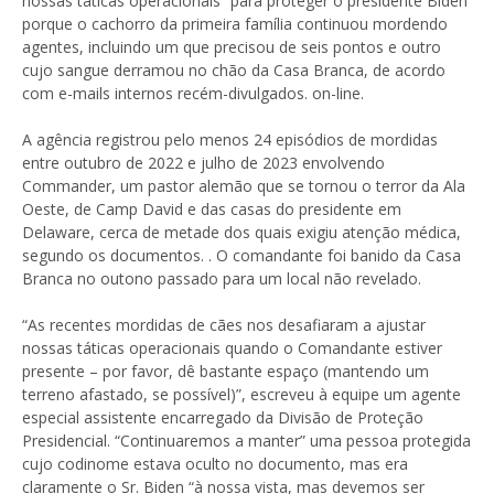
nossas táticas operacionais” para proteger o presidente Biden
porque o cachorro da primeira família continuou mordendo
agentes, incluindo um que precisou de seis pontos e outro
cujo sangue derramou no chão da Casa Branca, de acordo
com e-mails internos recém-divulgados. on-line.
A agência registrou pelo menos 24 episódios de mordidas
entre outubro de 2022 e julho de 2023 envolvendo
Commander, um pastor alemão que se tornou o terror da Ala
Oeste, de Camp David e das casas do presidente em
Delaware, cerca de metade dos quais exigiu atenção médica,
segundo os documentos. . O comandante foi banido da Casa
Branca no outono passado para um local não revelado.
“As recentes mordidas de cães nos desafiaram a ajustar
nossas táticas operacionais quando o Comandante estiver
presente – por favor, dê bastante espaço (mantendo um
terreno afastado, se possível)”, escreveu à equipe um agente
especial assistente encarregado da Divisão de Proteção
Presidencial. “Continuaremos a manter” uma pessoa protegida
cujo codinome estava oculto no documento, mas era
claramente o Sr. Biden “à nossa vista, mas devemos ser