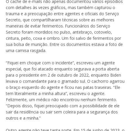
O cache de e-mails não apenas documentou vários episódios
com detalhes às vezes gráficos, mas também capturou o
trauma e a preocupação entre agentes e oficiais do Serviço
Secreto, que compartilharam técnicas sobre as melhores
maneiras de evitar ferimentos. Funcionários do Serviço
Secreto foram mordidos no pulso, antebraço, cotovelo,
cintura, peito, coxa e ombro. Um foi salvo de ferimentos por
sua bolsa de munição. Entre os documentos estava a foto de
uma camisa rasgada.
“Fiquei em choque com o incidente”, escreveu um agente
especial, que foi atacado enquanto segurava a porta aberta
para o presidente em 2 de outubro de 2022, enquanto Biden
levava o comandante para o gramado sul. O cachorro agarrou
o braço esquerdo do agente e ficou nas patas traseiras. “Ele
tem literalmente a minha altura”, escreveu o agente.
Felizmente, um médico não encontrou nenhum ferimento.
“Depois disso, fiquei preocupado com a possibilidade de ele
sair da residência ou sair sem coleira para a segurança dos
outros e a minha.”
Outro agente não teve tanta sorte. Em 15 de junho de 2023, o