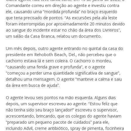
Comandante correu em direção ao agente e investiu contra
ele, causando uma “mordida profunda” no braço esquerdo
que teria precisado de pontos. “As excursões pela ala leste
foram interrompidas por aproximadamente 20 minutos devido
ao sangue do incidente estar no chão da área dos Livreiros”,
um salão da Casa Branca, relatou um documento.
Um mês depois, outro agente entrando no quintal da casa do
presidente em Rehoboth Beach, Del., não percebeu que o
cachorro estava lá e sem coleira. O cachorro o mordeu,
“causando uma ferida grave e profunda”, e o agente
“começou a perder uma quantidade significativa de sangue”,
detalhou uma mensagem. O agente “manteve a calma e saiu
da área em busca de ajuda”.
O agente levou seis pontos na mão esquerda. Alguns dias
depois, um supervisor escreveu ao agente. “Estou feliz que
não tenha sido seu braço lançador!” escreveu o supervisor,
acrescentando, brincando, que os colegas do agente haviam
“preparado um pequeno pacote de cuidados” para ele,
incluindo Advil, creme antibiótico, spray de pimenta, focinheira