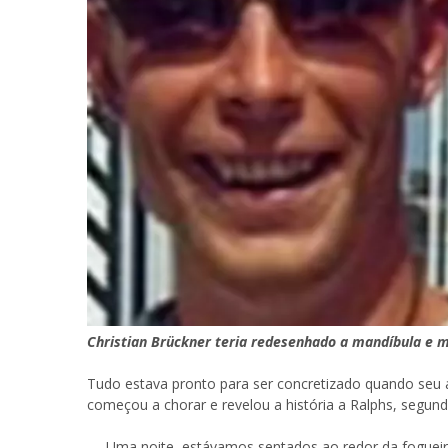
Christian Brückner teria redesenhado a mandíbula e 
Tudo estava pronto para ser concretizado quando seu a
começou a chorar e revelou a história a Ralphs, segund
— Uma noite, estávamos sentados ao redor da foguei