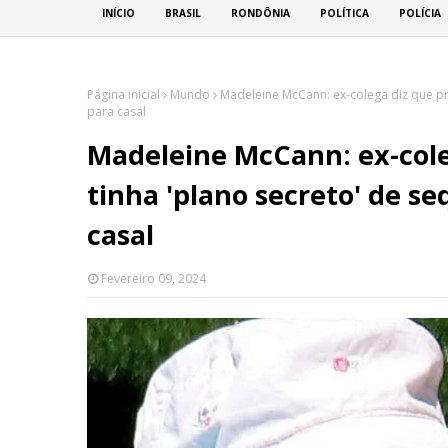
INÍCIO
BRASIL
RONDÔNIA
POLÍTICA
POLÍCIA
Página inicial
Mundo
Madeleine McCann: ex-colega diz que pri
para casal
Madeleine McCann: ex-coleg
tinha 'plano secreto' de s
casal
Fevereiro 09, 2024