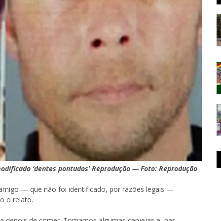
modificado ‘dentes pontudos’ Reprodução — Foto: Reprodução
migo — que não foi identificado, por razões legais —
o o relato.
ra depois de comer. Tomamos algumas cervejas e, nas