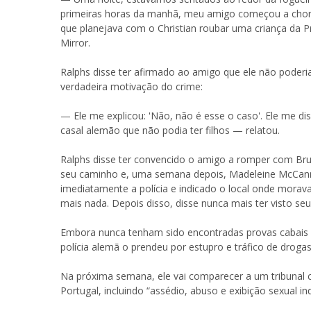
primeiras horas da manhã, meu amigo começou a chorar
que planejava com o Christian roubar uma criança da P
Mirror.
Ralphs disse ter afirmado ao amigo que ele não poderi
verdadeira motivação do crime:
— Ele me explicou: 'Não, não é esse o caso'. Ele me di
casal alemão que não podia ter filhos — relatou.
Ralphs disse ter convencido o amigo a romper com Br
seu caminho e, uma semana depois, Madeleine McCann 
imediatamente a polícia e indicado o local onde morava
mais nada. Depois disso, disse nunca mais ter visto s
Embora nunca tenham sido encontradas provas cabais ​
polícia alemã o prendeu por estupro e tráfico de drogas
Na próxima semana, ele vai comparecer a um tribunal 
Portugal, incluindo “assédio, abuso e exibição sexual i