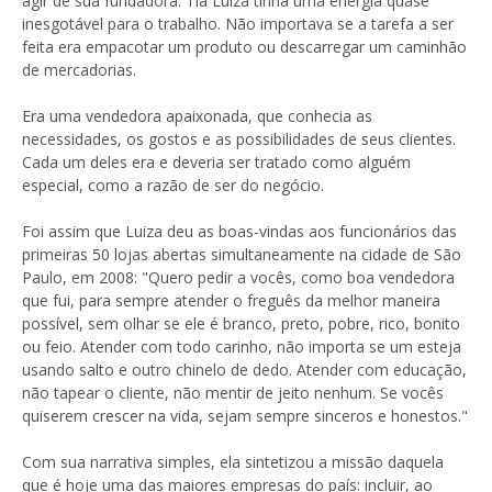
agir de sua fundadora. Tia Luiza tinha uma energia quase
inesgotável para o trabalho. Não importava se a tarefa a ser
feita era empacotar um produto ou descarregar um caminhão
de mercadorias.
Era uma vendedora apaixonada, que conhecia as
necessidades, os gostos e as possibilidades de seus clientes.
Cada um deles era e deveria ser tratado como alguém
especial, como a razão de ser do negócio.
Foi assim que Luiza deu as boas-vindas aos funcionários das
primeiras 50 lojas abertas simultaneamente na cidade de São
Paulo, em 2008: "Quero pedir a vocês, como boa vendedora
que fui, para sempre atender o freguês da melhor maneira
possível, sem olhar se ele é branco, preto, pobre, rico, bonito
ou feio. Atender com todo carinho, não importa se um esteja
usando salto e outro chinelo de dedo. Atender com educação,
não tapear o cliente, não mentir de jeito nenhum. Se vocês
quiserem crescer na vida, sejam sempre sinceros e honestos."
Com sua narrativa simples, ela sintetizou a missão daquela
que é hoje uma das maiores empresas do país: incluir, ao