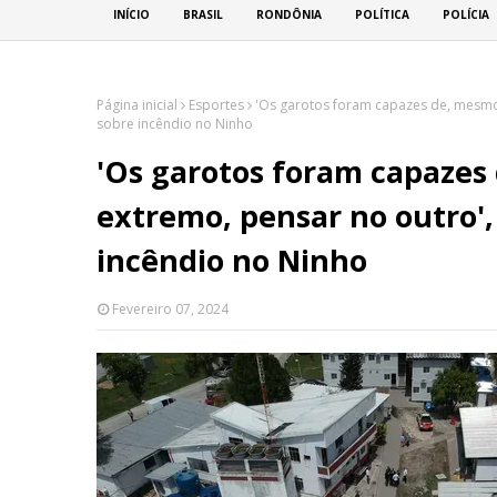
INÍCIO
BRASIL
RONDÔNIA
POLÍTICA
POLÍCIA
Página inicial
Esportes
'Os garotos foram capazes de, mesmo 
sobre incêndio no Ninho
'Os garotos foram capaze
extremo, pensar no outro', 
incêndio no Ninho
Fevereiro 07, 2024