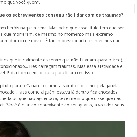
smo que você quer?”.
que os sobreviventes conseguirão lidar com os traumas?
am heróis naquela cena. Mas acho que esse título tem que ser
té os que morreram, de mesmo no momento mais extremo
em dormiu de novo... É tão impressionante os meninos que
os que inicialmente disseram que não falariam (para o livro),
ndicionado... Eles carregam traumas. Mas essa afetividade e
vel. Foi a forma encontrada para lidar com isso.
pítulo para o Cauan, o último a sair do contêiner pela janela,
 chocado”. Mas como alguém estava lá dentro fica chocado?
que falou que não aguentava, teve menino que disse que não
lei: “Você é o único sobrevivente do seu quarto, a voz dos seus