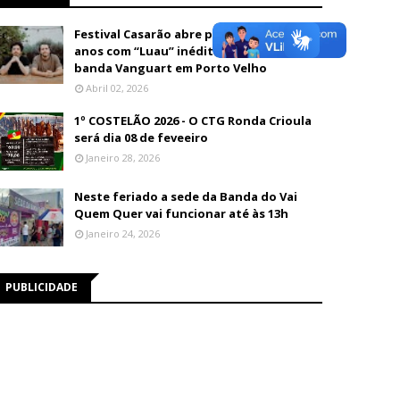
Festival Casarão abre programação de 26
anos com “Luau” inédito e show da
banda Vanguart em Porto Velho
Abril 02, 2026
1º COSTELÃO 2026 - O CTG Ronda Crioula
será dia 08 de feveeiro
Janeiro 28, 2026
Neste feriado a sede da Banda do Vai
Quem Quer vai funcionar até às 13h
Janeiro 24, 2026
PUBLICIDADE