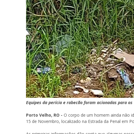
Equipes da perícia e rabecão foram acionadas para os
Porto Velho, RO -
O corpo de um homem ainda não ide
15 de Novembro, localizado na Estrada da Penal em Por
As primeiras informações dão conta que algumas pess