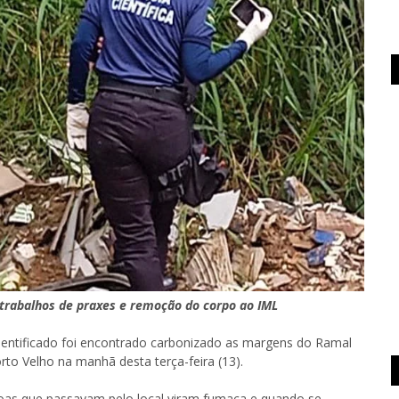
 trabalhos de praxes e remoção do corpo ao IML
ntificado foi encontrado carbonizado as margens do Ramal
to Velho na manhã desta terça-feira (13).
oas que passavam pelo local viram fumaça e quando se