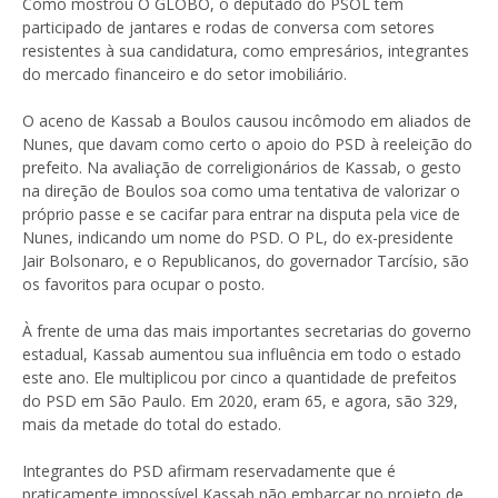
Como mostrou O GLOBO, o deputado do PSOL tem
participado de jantares e rodas de conversa com setores
resistentes à sua candidatura, como empresários, integrantes
do mercado financeiro e do setor imobiliário.
O aceno de Kassab a Boulos causou incômodo em aliados de
Nunes, que davam como certo o apoio do PSD à reeleição do
prefeito. Na avaliação de correligionários de Kassab, o gesto
na direção de Boulos soa como uma tentativa de valorizar o
próprio passe e se cacifar para entrar na disputa pela vice de
Nunes, indicando um nome do PSD. O PL, do ex-presidente
Jair Bolsonaro, e o Republicanos, do governador Tarcísio, são
os favoritos para ocupar o posto.
À frente de uma das mais importantes secretarias do governo
estadual, Kassab aumentou sua influência em todo o estado
este ano. Ele multiplicou por cinco a quantidade de prefeitos
do PSD em São Paulo. Em 2020, eram 65, e agora, são 329,
mais da metade do total do estado.
Integrantes do PSD afirmam reservadamente que é
praticamente impossível Kassab não embarcar no projeto de