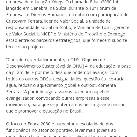
empresa de educação Yduqs. O chamado Educa2030 foi
lançado em Genebra, na Suíça, durante o 12º Fórum de
Empresas e Direitos Humanos, e contou com participação de
Cristovam Ferrara, líder de Valor Social, a unidade de
responsabilidade social da Globo, e Viridiana Bertolini, gerente
de Valor Social. UNICEF e Ministério do Trabalho e Emprego
estão entre os parceiros estratégicos, que fornecem suporte
técnico ao projeto.
“Considero, verdadeiramente, o ODS [Objetivo de
Desenvolvimento Sustentável da ONU] 4, de educação, a base
da pirâmide. É por meio dela que podemos avançar com
todos os outros ODSs, desigualdades, questão étnico-racial,
água, reduzir o aquecimento global e outros”, comenta
Ferrara. “A partir de agora vamos fazer um papel de
evangelizador, convocando outras empresas a esse
movimento, para que se juntem a nós nessa grande missão
que é promover a educação no Brasil”.
O foco do Educa 2030 é aumentar a escolaridade dos
funcionários no setor corporativo, levar mais jovens ao
mercado de trabalho e aumentar a diversidade nas empresas,