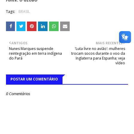
Tags:
BRASIL
ANTIGOS
MAIS RECENTES
Nunes Marques suspende
'Luta livre no avião': mulheres
reintegração em terra indígena
trocam socos durante o voo da
do Pará
Inglaterra para Espanha; veja
vídeo
POSTAR UM COMENTÁRIO
0 Comentários