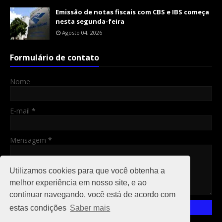
Emissão de notas fiscais com CBS e IBS começa
nesta segunda-feira
Agosto 04, 2026
Formulário de contato
Nome
E-mail
*
Mensagem
*
Utilizamos cookies para que você obtenha a
melhor experiência em nosso site, e ao
continuar navegando, você está de acordo com
estas condições
Saber mais