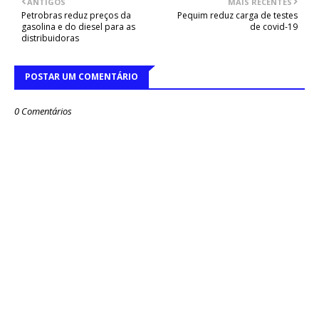
ANTIGOS
MAIS RECENTES
Petrobras reduz preços da
Pequim reduz carga de testes
gasolina e do diesel para as
de covid-19
distribuidoras
POSTAR UM COMENTÁRIO
0 Comentários