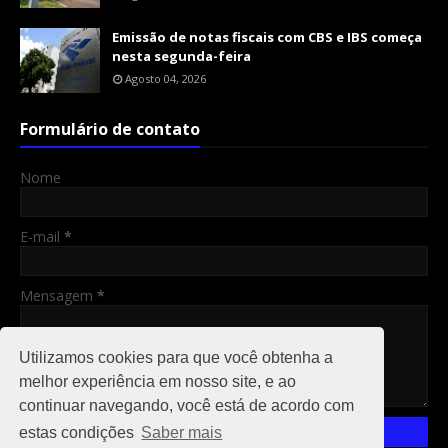
Emissão de notas fiscais com CBS e IBS começa
nesta segunda-feira
Agosto 04, 2026
Formulário de contato
Nome
E-mail
*
Mensagem
*
Utilizamos cookies para que você obtenha a
melhor experiência em nosso site, e ao
continuar navegando, você está de acordo com
estas condições
Saber mais