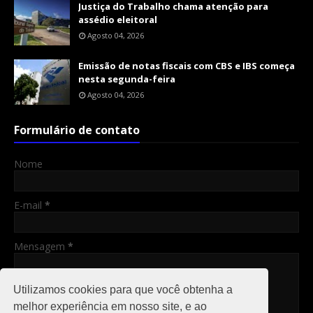
Justiça do Trabalho chama atenção para
assédio eleitoral
Agosto 04, 2026
Emissão de notas fiscais com CBS e IBS começa
nesta segunda-feira
Agosto 04, 2026
Formulário de contato
Nome
E-mail
*
Mensagem
*
Utilizamos cookies para que você obtenha a
melhor experiência em nosso site, e ao